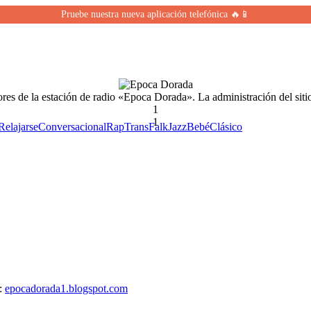
Pruebe nuestra nueva aplicación telefónica 🔥📱
ores de la estación de radio «Epoca Dorada». La administración del sitio
1
1
Relajarse
Conversacional
Rap
Trans
Falk
Jazz
Bebé
Clásico
:
epocadorada1.blogspot.com