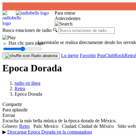
Para entrar
Antecedentes
Busca estaciones de radio
🔍
La emisión se realiza directamente desde los servid
← Haz clic para jugar
Lo mejor
Favorito
Pop
Club
Rock
Retro
Radio aleatoria
Epoca Dorada
radio en línea
Retro
Epoca Dorada
Compartir
Para aplaudir
Enviar
Escucha la más bella música de la época dorada de México.
Género:
Retro
País:
Mexico
Ciudad:
Ciudad de México
Sitio web
▶
Descargar Epoca Dorada en la computadora