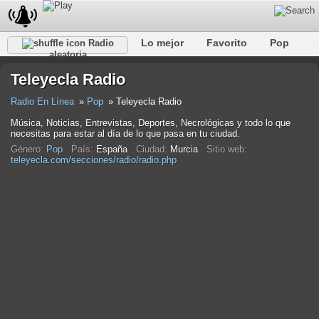
Lo mejor
Favorito
Pop
Radio
aleatoria
Club
Rock
Retro
Relajarse
Conversacional
Teleyecla Radio
Rap
Trans
Falk
Jazz
Bebé
Clásico
Radio En Línea
Pop
Teleyecla Radio
Música, Noticias, Entrevistas, Deportes, Necrológicas y todo lo que
necesitas para estar al día de lo que pasa en tu ciudad.
Género:
Pop
País:
España
Ciudad:
Murcia
Sitio web:
teleyecla.com/secciones/radio/radio.php