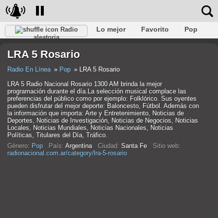
Lo mejor
Favorito
Pop
Radio
aleatoria
Club
Rock
Retro
Relajarse
Conversacional
LRA 5 Rosario
Rap
Trans
Falk
Jazz
Bebé
Clásico
Radio En Línea
Pop
LRA 5 Rosario
LRA 5 Radio Nacional Rosario 1300 AM brinda la mejor
programación durante el día.La selección musical complace las
preferencias del público como por ejemplo: Folklórico. Sus oyentes
pueden disfrutar del mejor deporte: Baloncesto, Fútbol. Además con
la información que importa: Arte y Entretenimiento, Noticias de
Deportes, Noticias de Investigación, Noticias de Negocios, Noticias
Locales, Noticias Mundiales, Noticias Nacionales, Noticias
Políticas, Titulares del Día, Tráfico.
Género:
Pop
País:
Argentina
Ciudad:
Santa Fe
Sitio web:
radionacional.com.ar/category/lra-5-rosario