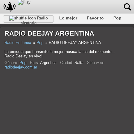
Lo mejor
Favorito
Pop
Radio
aleatoria
Club
Rock
Retro
Relajarse
Conversacional
RADIO DEEJAY ARGENTINA
Rap
Trans
Falk
Jazz
Bebé
Clásico
Radio En Línea
Pop
RADIO DEEJAY ARGENTINA
La emisora que transmite la mejor música latina del momento…
Radio Deejay en vivo!
Género:
Pop
País:
Argentina
Ciudad:
Salta
Sitio web:
radiodeejay.com.ar