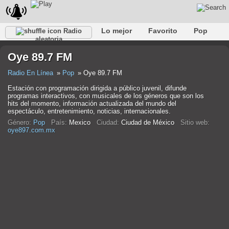
Lo mejor
Favorito
Pop
Radio
aleatoria
Club
Rock
Retro
Relajarse
Conversacional
Oye 89.7 FM
Rap
Trans
Falk
Jazz
Bebé
Clásico
Radio En Línea
Pop
Oye 89.7 FM
Estación con programación dirigida a público juvenil, difunde
programas interactivos, con musicales de los géneros que son los
hits del momento, información actualizada del mundo del
espectáculo, entretenimiento, noticias, internacionales.
Género:
Pop
País:
Mexico
Ciudad:
Ciudad de México
Sitio web:
oye897.com.mx