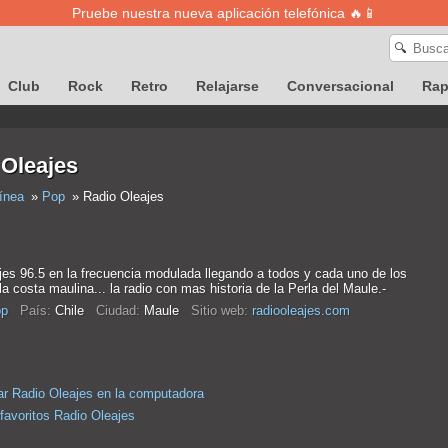
Pruebe nuestra nueva aplicación telefónica 🔥📱
🔍
Club
Rock
Retro
Relajarse
Conversacional
Ra
 Oleajes
ínea
Pop
Radio Oleajes
jes 96.5 en la frecuencia modulada llegando a todos y cada uno de los
la costa maulina... la radio con mas historia de la Perla del Maule.-
p
País:
Chile
Ciudad:
Maule
Sitio web:
radiooleajes.com
r Radio Oleajes en la computadora
 favoritos Radio Oleajes