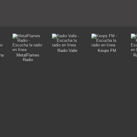
Radio Valle
Keops FM
na
MetalFlames
R
Radio