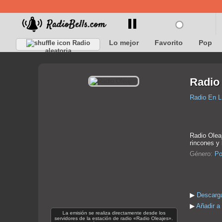
Lo mejor
Favorito
Pop
Radio
aleatoria
Radio
Radio En L
Radio Olea
rincones y 
Género:
Po
▶
Descarga
▶
Añadir a
La emisión se realiza directamente desde los
servidores de la estación de radio «Radio Oleajes».