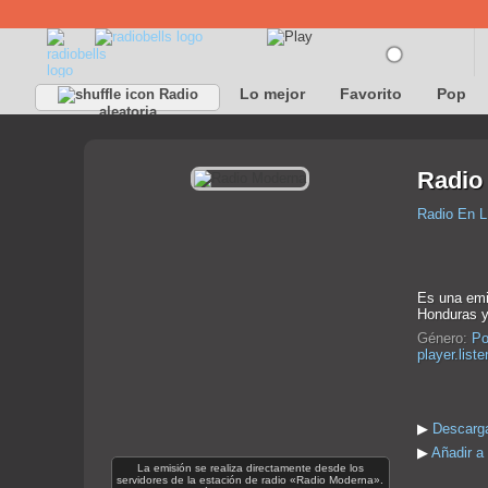
Lo mejor
Favorito
Pop
Radio
aleatoria
Radio
Radio En L
Es una emi
Honduras y
Género:
Po
player.list
▶
Descarga
▶
Añadir a
La emisión se realiza directamente desde los
servidores de la estación de radio «Radio Moderna».