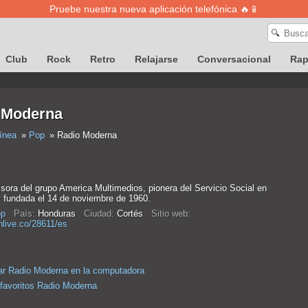
Pruebe nuestra nueva aplicación telefónica 🔥📱
🔍
Club
Rock
Retro
Relajarse
Conversacional
Ra
 Moderna
ínea
Pop
Radio Moderna
sora del grupo America Multimedios, pionera del Servicio Social en
 fundada el 14 de noviembre de 1960.
p
País:
Honduras
Ciudad:
Cortés
Sitio web:
enlive.co/28611/es
r Radio Moderna en la computadora
 favoritos Radio Moderna