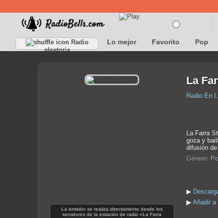
Lo mejor
Favorito
Pop
Radio
aleatoria
La Far
Radio En L
La Farra St
goza y bail
difusión d
Género:
Po
▶
Descarga
▶
Añadir a 
La emisión se realiza directamente desde los
servidores de la estación de radio «La Farra