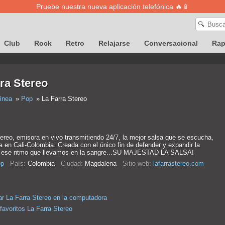
Pruebe nuestra nueva aplicación telefónica 🔥📱
🔍
Club
Rock
Retro
Relajarse
Conversacional
Ra
ra Stereo
ínea
Pop
La Farra Stereo
ereo, emisora en vivo transmitiendo 24/7, la mejor salsa que se escucha,
a en Cali-Colombia. Creada con el único fin de defender y expandir la
e ese ritmo que llevamos en la sangre...SU MAJESTAD LA SALSA!
p
País:
Colombia
Ciudad:
Magdalena
Sitio web:
lafarrastereo.com
r La Farra Stereo en la computadora
favoritos La Farra Stereo