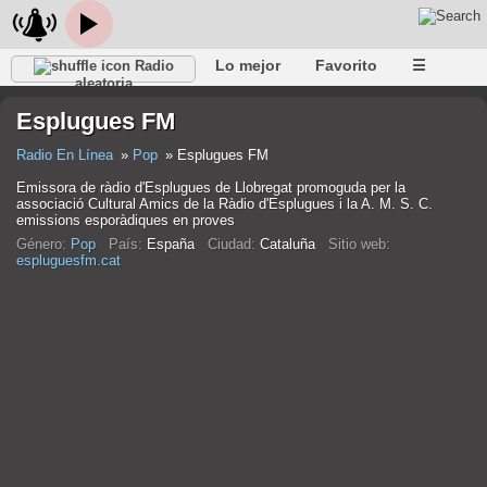
Lo mejor
Favorito
☰
Radio
aleatoria
Esplugues FM
Radio En Línea
Pop
Esplugues FM
Emissora de ràdio d'Esplugues de Llobregat promoguda per la
associació Cultural Amics de la Ràdio d'Esplugues i la A. M. S. C.
emissions esporàdiques en proves
Género:
Pop
País:
España
Ciudad:
Cataluña
Sitio web:
espluguesfm.cat