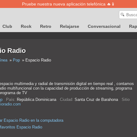
Pruebe nuestra nueva aplicación telefónica 🔥📱
🔍
Club
Rock
Retro
Relajarse
Conversacional
Ra
io Radio
ínea
Pop
Espacio Radio
pacio multimedia y radial de transmisión digital en tiempo real , contamos
udio multifuncional con la capacidad de producción de streaming, programa
 programa de TV
p
País:
República Dominicana
Ciudad:
Santa Cruz de Barahona
Sitio
ioradio.com
r Espacio Radio en la computadora
 favoritos Espacio Radio