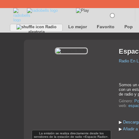
Lo mejor
Favorito
Pop
Radio
aleatoria
Espac
Radio En L
Somos un es
con un est
de radio y
Género:
Po
web:
espac
▶
Descarga
▶
Añadir a
La emisión se realiza directamente desde los
servidores de la estación de radio «Espacio Radio».