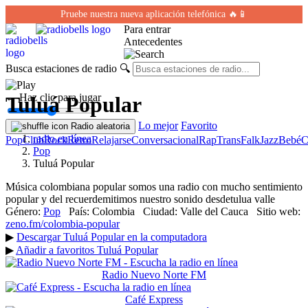
Pruebe nuestra nueva aplicación telefónica 🔥📱
Para entrar
Antecedentes
Busca estaciones de radio
🔍
← Haz clic para jugar
Tuluá Popular
Lo mejor
Favorito
Radio aleatoria
radio en línea
Pop
Club
Rock
Retro
Relajarse
Conversacional
Rap
Trans
Falk
Jazz
Bebé
C
Pop
Tuluá Popular
Música colombiana popular somos una radio con mucho sentimiento
popular y del recuerdemitimos nuestro sonido desdetulua valle
Género:
Pop
País:
Colombia
Ciudad:
Valle del Cauca
Sitio web:
zeno.fm/colombia-popular
▶
Descargar Tuluá Popular en la computadora
▶
Añadir a favoritos Tuluá Popular
Radio Nuevo Norte FM
Café Express