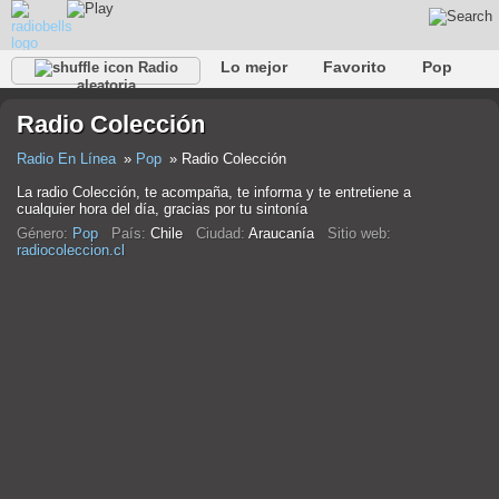
Lo mejor
Favorito
Pop
Radio
aleatoria
Club
Rock
Retro
Relajarse
Conversacional
Radio Colección
Rap
Trans
Falk
Jazz
Bebé
Clásico
Radio En Línea
Pop
Radio Colección
La radio Colección, te acompaña, te informa y te entretiene a
cualquier hora del día, gracias por tu sintonía
Género:
Pop
País:
Chile
Ciudad:
Araucanía
Sitio web:
radiocoleccion.cl