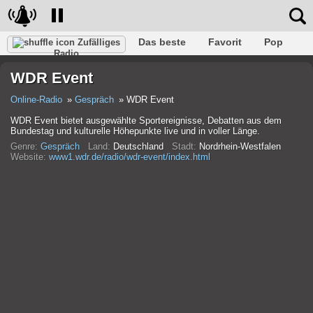
Das beste
Favorit
Pop
Zufälliges
Radio
Verein
Felsen
Retro
Entspannen
Gespräch
WDR Event
Rap
Trans
Falk
Jazz
Baby
Klassisch
Online-Radio
Gespräch
WDR Event
WDR Event bietet ausgewählte Sportereignisse, Debatten aus dem
Bundestag und kulturelle Höhepunkte live und in voller Länge.
Genre:
Gespräch
Land:
Deutschland
Stadt:
Nordrhein-Westfalen
Website:
www1.wdr.de/radio/wdr-event/index.html