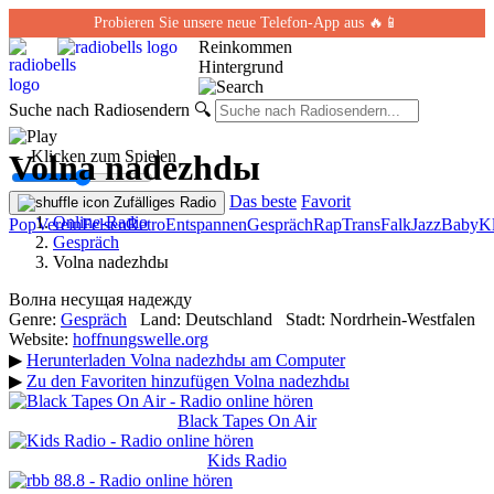
Probieren Sie unsere neue Telefon-App aus 🔥📱
Reinkommen
Hintergrund
Suche nach Radiosendern
🔍
← Klicken zum Spielen
Volna nadezhdы
Das beste
Favorit
Zufälliges Radio
Online-Radio
Pop
Verein
Felsen
Retro
Entspannen
Gespräch
Rap
Trans
Falk
Jazz
Baby
Kl
Gespräch
Volna nadezhdы
Волна несущая надежду
Genre:
Gespräch
Land:
Deutschland
Stadt:
Nordrhein-Westfalen
Website:
hoffnungswelle.org
▶
Herunterladen Volna nadezhdы am Computer
▶
Zu den Favoriten hinzufügen Volna nadezhdы
Black Tapes On Air
Kids Radio