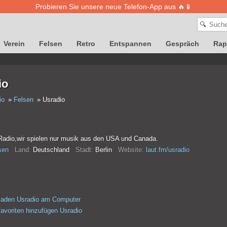
Probieren Sie unsere neue Telefon-App aus 🔥📱
🔍
Verein
Felsen
Retro
Entspannen
Gespräch
Rap
io
io
Felsen
Usradio
adio,wir spielen nur musik aus den USA und Canada.
sen
Land:
Deutschland
Stadt:
Berlin
Website:
laut.fm/usradio
laden Usradio am Computer
avoriten hinzufügen Usradio