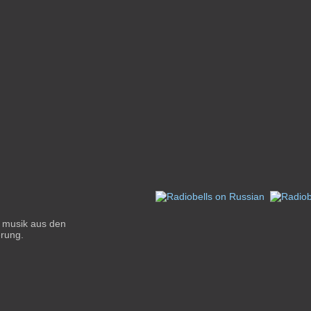
r musik aus den
erung.