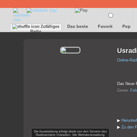
Das beste
Favorit
Pop
Zufälliges
Radio
Usrad
Online-Rad
Das Neue R
Genre:
Fel
▶
Herunter
▶
Zu den F
Die Ausstrahlung erfolgt direkt von den Servern des
Radiosenders «Usradio». Die Websiteverwaltung