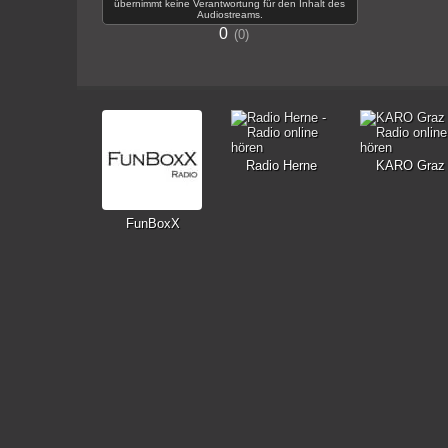
übernimmt keine Verantwortung für den Inhalt des
Audiostreams.
0
0
Radio Herne
KARO Graz
FunBoxX