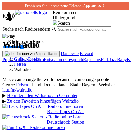
Probieren Sie unsere neue Telefon-App aus 🔥📱
Reinkommen
Hintergrund
Suche nach Radiosendern
🔍
← Klicken zum Spielen
Walradio
Das beste
Favorit
Zufälliges Radio
Online-Radio
Pop
Verein
Felsen
Retro
Entspannen
Gespräch
Rap
Trans
Falk
Jazz
Baby
Kl
Felsen
Walradio
Music can change the world because it can change people
Genre:
Felsen
Land:
Deutschland
Stadt:
Bayern
Website:
laut.fm/walradio
▶
Herunterladen Walradio am Computer
▶
Zu den Favoriten hinzufügen Walradio
Black Tapes On Air
Deutschrock Station