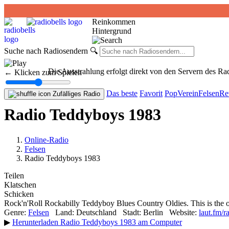
Reinkommen
Hintergrund
Suche nach Radiosendern
🔍
Die Ausstrahlung erfolgt direkt von den Servern des R
← Klicken zum Spielen
Das beste
Favorit
Pop
Verein
Felsen
Re
Zufälliges Radio
Radio Teddyboys 1983
Online-Radio
Felsen
Radio Teddyboys 1983
Teilen
Klatschen
Schicken
Rock'n'Roll Rockabilly Teddyboy Blues Country Oldies. This is 
Genre:
Felsen
Land:
Deutschland
Stadt:
Berlin
Website:
laut.fm/
▶
Herunterladen Radio Teddyboys 1983 am Computer