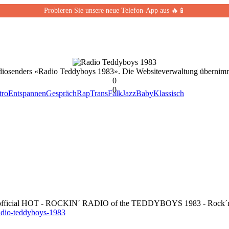
Probieren Sie unsere neue Telefon-App aus 🔥📱
adiosenders «Radio Teddyboys 1983». Die Websiteverwaltung übernimm
0
0
tro
Entspannen
Gespräch
Rap
Trans
Falk
Jazz
Baby
Klassisch
the official HOT - ROCKIN´ RADIO of the TEDDYBOYS 1983 - Rock´n´
radio-teddyboys-1983