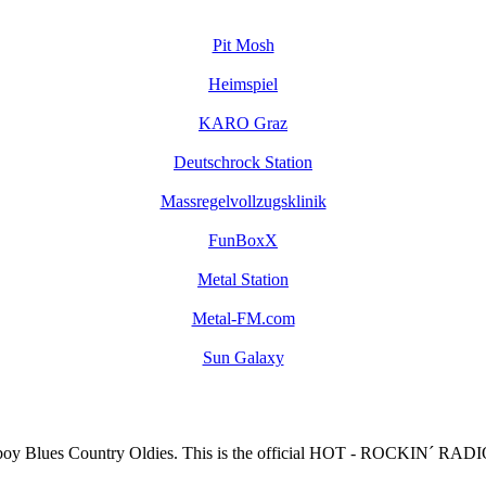
Pit Mosh
Heimspiel
KARO Graz
Deutschrock Station
Massregelvollzugsklinik
FunBoxX
Metal Station
Metal-FM.com
Sun Galaxy
yboy Blues Country Oldies. This is the official HOT - ROCKIN´ RA