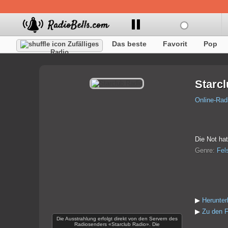
Das beste
Favorit
Pop
Zufälliges
Radio
Starc
Online-Rad
Die Not hat
Genre:
Fel
▶
Herunter
▶
Zu den F
Die Ausstrahlung erfolgt direkt von den Servern des
Radiosenders «Starclub Radio». Die