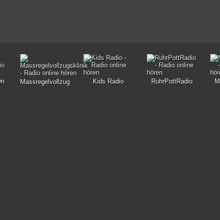
On
Kids Radio
RuhrPottRadio
M
Massregelvollzugsklinik