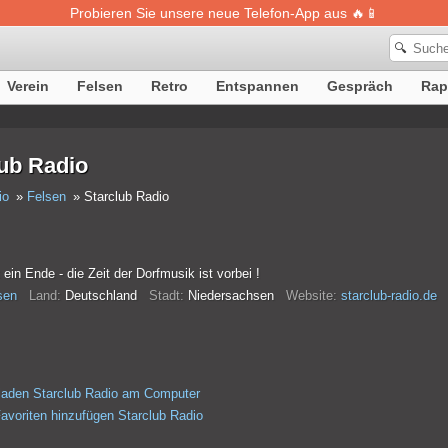
Probieren Sie unsere neue Telefon-App aus 🔥📱
🔍
Verein
Felsen
Retro
Entspannen
Gespräch
Rap
lub Radio
io
Felsen
Starclub Radio
 ein Ende - die Zeit der Dorfmusik ist vorbei !
sen
Land:
Deutschland
Stadt:
Niedersachsen
Website:
starclub-radio.de
laden Starclub Radio am Computer
avoriten hinzufügen Starclub Radio