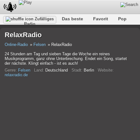
Das beste
Favorit
Pop
Zufälliges
Radio
Verein
Felsen
Retro
Entspannen
Gespräch
RelaxRadio
Rap
Trans
Falk
Jazz
Baby
Klassisch
Online-Radio
Felsen
RelaxRadio
24 Stunden am Tag und sieben Tage die Woche ein reines
Musikprogramm, ganz ohne Unterbrechung. Endet ein Song, startet
der nächste. Klingt einfach - ist es auch!
Genre:
Felsen
Land:
Deutschland
Stadt:
Berlin
Website:
relaxradio.de