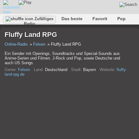
Das beste
Favorit
Pop
Zufälliges
Radio
Verein
Felsen
Retro
Entspannen
Gespräch
Fluffy Land RPG
Rap
Trans
Falk
Jazz
Baby
Klassisch
Online-Radio
Felsen
Fluffy Land RPG
Ein Sender mit Openings, Soundtracks und Special-Sounds aus
Anime-Serien und Filmen. J-Rock und Pop, sowie Deutsche und
auch US Songs.
Genre:
Felsen
Land:
Deutschland
Stadt:
Bayern
Website:
fluffy-
land-rpg.de