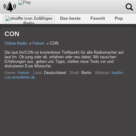
Das beste
Favorit
Pop
Zufälliges
Radio
Verein
Felsen
Retro
Entspannen
Gespräch
CON
Rap
Trans
Falk
Jazz
Baby
Klassisch
Online-Radio
Felsen
CON
Die laut.fm/CON ist kostenloser Treffpunkt für alle Radiomacher auf
laut.fm. Ob jung oder alt, erfahren oder neu dabei: Wir tauschen
Erfahrungen aus, geben uns Tipps, stellen neue Tools vor und
diskutieren Eure Wünsche
Genre:
Felsen
Land:
Deutschland
Stadt:
Berlin
Website:
lautfm-
con.eventbrite.de