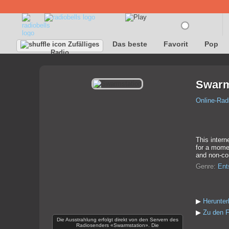
Das beste
Favorit
Pop
Zufälliges
Radio
Swarm
Online-Rad
This intern
for a momen
and non-com
Genre:
Ent
▶
Herunte
▶
Zu den F
Die Ausstrahlung erfolgt direkt von den Servern des
Radiosenders «Swarmstation». Die