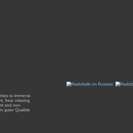
 tries to immerse
nt, hear relaxing
ent and non-
In guter Qualität