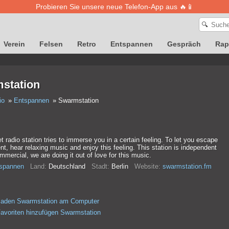
Probieren Sie unsere neue Telefon-App aus 🔥📱
🔍
Verein
Felsen
Retro
Entspannen
Gespräch
Rap
station
io
Entspannen
Swarmstation
et radio station tries to immerse you in a certain feeling. To let you escape
t, hear relaxing music and enjoy this feeling. This station is independent
mercial, we are doing it out of love for this music.
spannen
Land:
Deutschland
Stadt:
Berlin
Website:
swarmstation.fm
rladen Swarmstation am Computer
avoriten hinzufügen Swarmstation