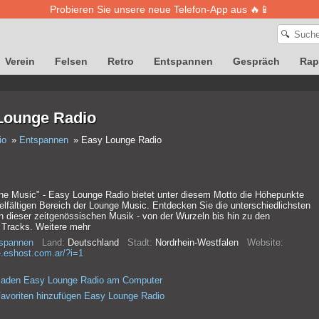
Probieren Sie unsere neue Telefon-App aus 🔥📱
🔍
Verein
Felsen
Retro
Entspannen
Gespräch
Rap
Lounge Radio
io
Entspannen
Easy Lounge Radio
 the Music" - Easy Lounge Radio bietet unter diesem Motto die Höhepunkte
elfältigen Bereich der Lounge Music. Entdecken Sie die unterschiedlichsten
 dieser zeitgenössischen Musik - von der Wurzeln bis hin zu den
n Tracks. Weitere mehr
spannen
Land:
Deutschland
Stadt:
Nordrhein-Westfalen
Website:
.eshost.com.ar/?i=1
rladen Easy Lounge Radio am Computer
avoriten hinzufügen Easy Lounge Radio