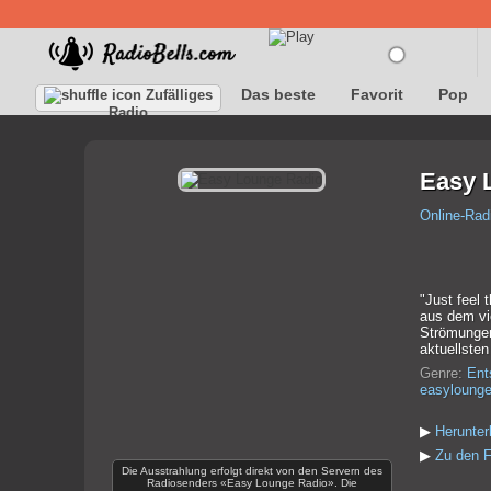
Das beste
Favorit
Pop
Zufälliges
Radio
Easy 
Online-Rad
"Just feel
aus dem vi
Strömungen
aktuellste
Genre:
Ent
easylounge
▶
Herunte
▶
Zu den F
Die Ausstrahlung erfolgt direkt von den Servern des
Radiosenders «Easy Lounge Radio». Die