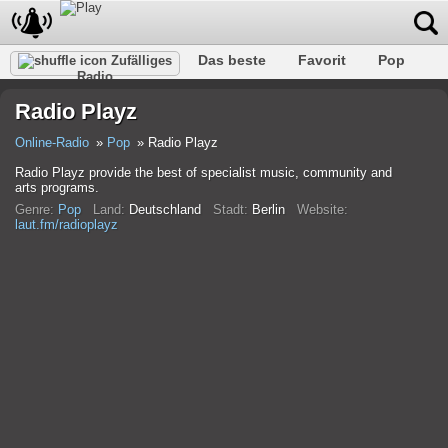
Das beste
Favorit
Pop
Zufälliges
Radio
Verein
Felsen
Retro
Entspannen
Gespräch
Radio Playz
Rap
Trans
Falk
Jazz
Baby
Klassisch
Online-Radio
Pop
Radio Playz
Radio Playz provide the best of specialist music, community and
arts programs.
Genre:
Pop
Land:
Deutschland
Stadt:
Berlin
Website:
laut.fm/radioplayz