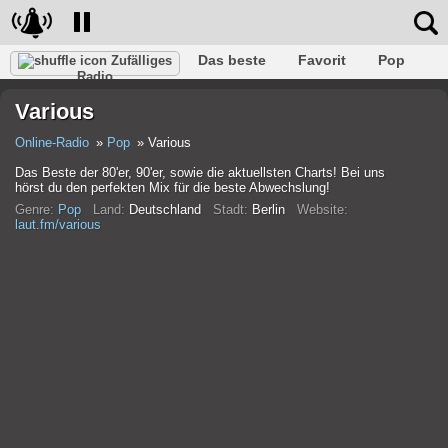
Das beste
Favorit
Pop
Zufälliges
Radio
Verein
Felsen
Retro
Entspannen
Gespräch
Various
Rap
Trans
Falk
Jazz
Baby
Klassisch
Online-Radio
Pop
Various
Das Beste der 80'er, 90'er, sowie die aktuellsten Charts! Bei uns
hörst du den perfekten Mix für die beste Abwechslung!
Genre:
Pop
Land:
Deutschland
Stadt:
Berlin
Website:
laut.fm/various