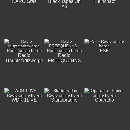
KARO Graz
Black Tapes On
Kleinchaot
Air
FSK
Radio
Radio
Hauptstadtzwerge
FREEQUENNS
WDR 1LIVE
Startuprad.io
Oparadio