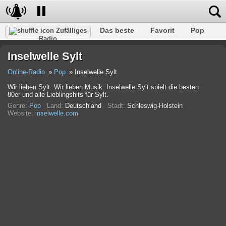
Das beste
Favorit
Pop
Zufälliges
Radio
Verein
Felsen
Retro
Entspannen
Gespräch
Inselwelle Sylt
Rap
Trans
Falk
Jazz
Baby
Klassisch
Online-Radio
Pop
Inselwelle Sylt
Wir lieben Sylt. Wir lieben Musik. Inselwelle Sylt spielt die besten
80er und alle Lieblingshits für Sylt.
Genre:
Pop
Land:
Deutschland
Stadt:
Schleswig-Holstein
Website:
inselwelle.com