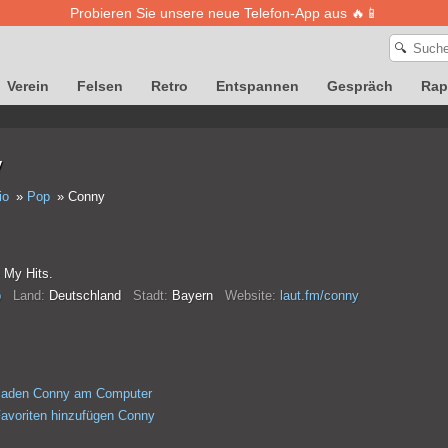
Probieren Sie unsere neue Telefon-App aus 🔥📱
🔍
Verein
Felsen
Retro
Entspannen
Gespräch
Rap
y
io
Pop
Conny
 My Hits.
p
Land:
Deutschland
Stadt:
Bayern
Website:
laut.fm/conny
rladen Conny am Computer
avoriten hinzufügen Conny