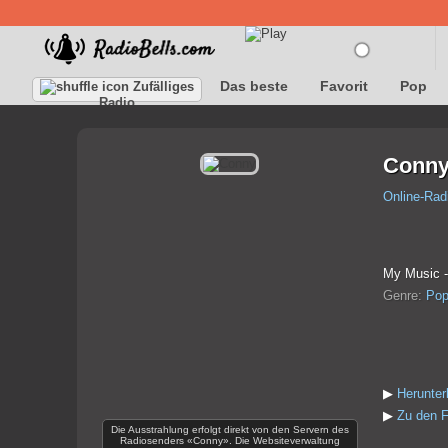
Das beste
Favorit
Pop
Zufälliges
Radio
Conn
Online-Rad
My Music -
Genre:
Po
▶
Herunte
▶
Zu den F
Die Ausstrahlung erfolgt direkt von den Servern des
Radiosenders «Conny». Die Websiteverwaltung