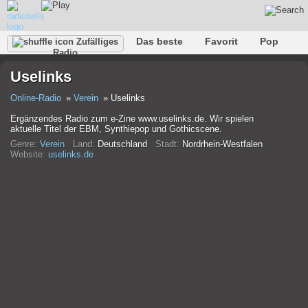
Das beste
Favorit
Pop
Zufälliges
Radio
Verein
Felsen
Retro
Entspannen
Gespräch
Uselinks
Rap
Trans
Falk
Jazz
Baby
Klassisch
Online-Radio
Verein
Uselinks
Ergänzendes Radio zum e-Zine www.uselinks.de. Wir spielen
aktuelle Titel der EBM, Synthiepop und Gothicscene.
Genre:
Verein
Land:
Deutschland
Stadt:
Nordrhein-Westfalen
Website:
uselinks.de