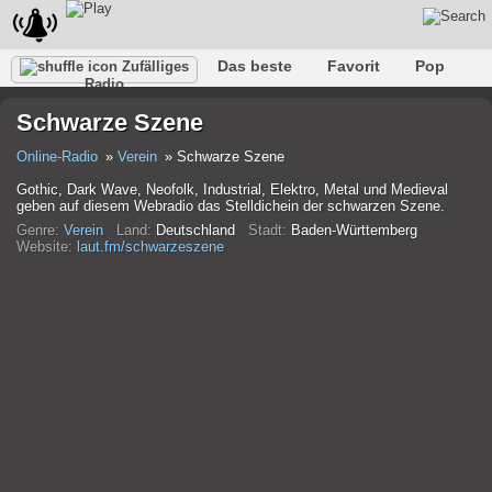
Das beste
Favorit
Pop
Zufälliges
Radio
Verein
Felsen
Retro
Entspannen
Gespräch
Schwarze Szene
Rap
Trans
Falk
Jazz
Baby
Klassisch
Online-Radio
Verein
Schwarze Szene
Gothic, Dark Wave, Neofolk, Industrial, Elektro, Metal und Medieval
geben auf diesem Webradio das Stelldichein der schwarzen Szene.
Genre:
Verein
Land:
Deutschland
Stadt:
Baden-Württemberg
Website:
laut.fm/schwarzeszene