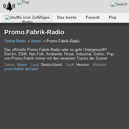
Das beste
Favorit
Pop
Zufälliges
Radio
Verein
Felsen
Retro
Entspannen
Gespräch
Promo.Fabrik-Radio
Rap
Trans
Falk
Jazz
Baby
Klassisch
Online-Radio
Verein
Promo.Fabrik-Radio
Das offizielle Promo.Fabrik-Radio oder so geht Unterground!!!
Electro, EBM, Neo Folk, Ambiente, Rirual, Industrial, Gothic, Pop,
von Promo.Fabrik immer mit den neuesten Tracks der Szene!
Genre:
Verein
Land:
Deutschland
Stadt:
Hessen
Website:
promofabrik.de/radio