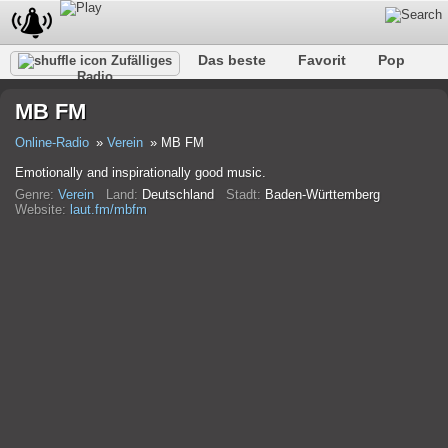
Das beste
Favorit
Pop
Zufälliges
Radio
Verein
Felsen
Retro
Entspannen
Gespräch
MB FM
Rap
Trans
Falk
Jazz
Baby
Klassisch
Online-Radio
Verein
MB FM
Emotionally and inspirationally good music.
Genre:
Verein
Land:
Deutschland
Stadt:
Baden-Württemberg
Website:
laut.fm/mbfm