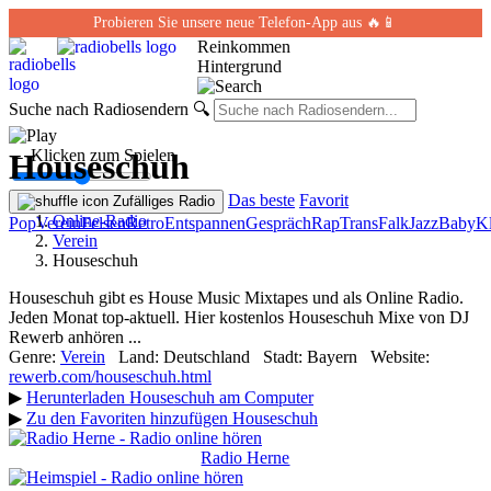
Probieren Sie unsere neue Telefon-App aus 🔥📱
Reinkommen
Hintergrund
Suche nach Radiosendern
🔍
← Klicken zum Spielen
Houseschuh
Das beste
Favorit
Zufälliges Radio
Online-Radio
Pop
Verein
Felsen
Retro
Entspannen
Gespräch
Rap
Trans
Falk
Jazz
Baby
Kl
Verein
Houseschuh
Houseschuh gibt es House Music Mixtapes und als Online Radio.
Jeden Monat top-aktuell. Hier kostenlos Houseschuh Mixe von DJ
Rewerb anhören ...
Genre:
Verein
Land:
Deutschland
Stadt:
Bayern
Website:
rewerb.com/houseschuh.html
▶
Herunterladen Houseschuh am Computer
▶
Zu den Favoriten hinzufügen Houseschuh
Radio Herne