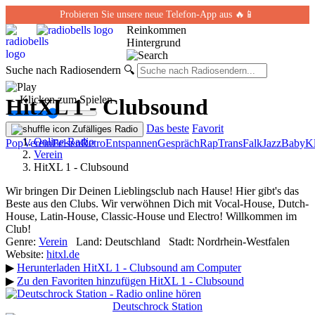
Probieren Sie unsere neue Telefon-App aus 🔥📱
Reinkommen
Hintergrund
Suche nach Radiosendern
🔍
← Klicken zum Spielen
HitXL 1 - Clubsound
Das beste
Favorit
Zufälliges Radio
Online-Radio
Pop
Verein
Felsen
Retro
Entspannen
Gespräch
Rap
Trans
Falk
Jazz
Baby
Kl
Verein
HitXL 1 - Clubsound
Wir bringen Dir Deinen Lieblingsclub nach Hause! Hier gibt's das
Beste aus den Clubs. Wir verwöhnen Dich mit Vocal-House, Dutch-
House, Latin-House, Classic-House und Electro! Willkommen im
Club!
Genre:
Verein
Land:
Deutschland
Stadt:
Nordrhein-Westfalen
Website:
hitxl.de
▶
Herunterladen HitXL 1 - Clubsound am Computer
▶
Zu den Favoriten hinzufügen HitXL 1 - Clubsound
Deutschrock Station