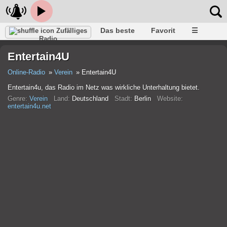
Das beste
Favorit
☰
Zufälliges
Radio
Entertain4U
Online-Radio
Verein
Entertain4U
Entertain4u, das Radio im Netz was wirkliche Unterhaltung bietet.
Genre:
Verein
Land:
Deutschland
Stadt:
Berlin
Website:
entertain4u.net