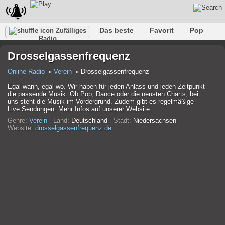
Das beste
Favorit
Pop
Zufälliges
Radio
Verein
Felsen
Retro
Entspannen
Gespräch
Drosselgassenfrequenz
Rap
Trans
Falk
Jazz
Baby
Klassisch
Online-Radio
Verein
Drosselgassenfrequenz
Egal wann, egal wo. Wir haben für jeden Anlass und jeden Zeitpunkt
die passende Musik. Ob Pop, Dance oder die neusten Charts, bei
uns steht die Musik im Vordergrund. Zudem gibt es regelmäßige
Live Sendungen. Mehr Infos auf unserer Website.
Genre:
Verein
Land:
Deutschland
Stadt:
Niedersachsen
Website:
drosselgassenfrequenz.de