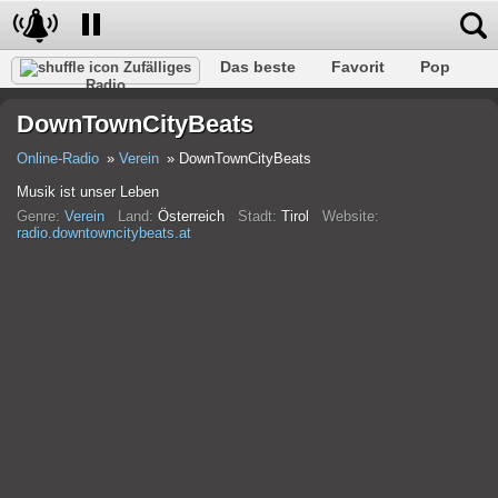
Das beste
Favorit
Pop
Zufälliges
Radio
Verein
Felsen
Retro
Entspannen
Gespräch
DownTownCityBeats
Rap
Trans
Falk
Jazz
Baby
Klassisch
Online-Radio
Verein
DownTownCityBeats
Musik ist unser Leben
Genre:
Verein
Land:
Österreich
Stadt:
Tirol
Website:
radio.downtowncitybeats.at