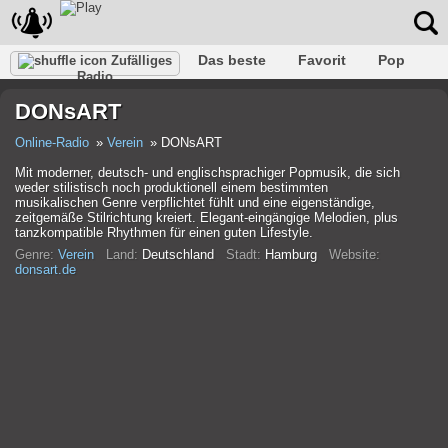
Das beste
Favorit
Pop
Zufälliges
Radio
Verein
Felsen
Retro
Entspannen
Gespräch
DONsART
Rap
Trans
Falk
Jazz
Baby
Klassisch
Online-Radio
Verein
DONsART
Mit moderner, deutsch- und englischsprachiger Popmusik, die sich
weder stilistisch noch produktionell einem bestimmten
musikalischen Genre verpflichtet fühlt und eine eigenständige,
zeitgemäße Stilrichtung kreiert. Elegant-eingängige Melodien, plus
tanzkompatible Rhythmen für einen guten Lifestyle.
Genre:
Verein
Land:
Deutschland
Stadt:
Hamburg
Website:
donsart.de