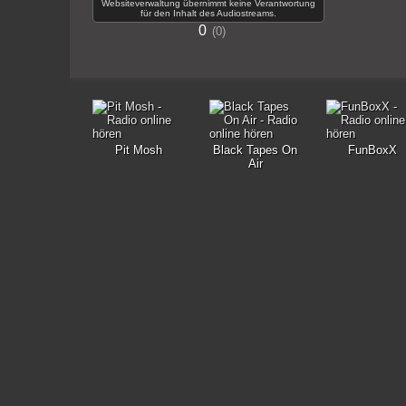
Websiteverwaltung übernimmt keine Verantwortung
für den Inhalt des Audiostreams.
0
0
Pit Mosh
Black Tapes On
FunBoxX
Air