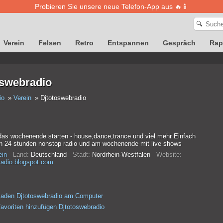
Probieren Sie unsere neue Telefon-App aus 🔥📱
🔍
Verein
Felsen
Retro
Entspannen
Gespräch
Rap
oswebradio
io
Verein
Djtotoswebradio
 das wochenende starten - house,dance,trance und viel mehr Einfach
en 24 stunden nonstop radio und am wochenende mit live shows
ein
Land:
Deutschland
Stadt:
Nordrhein-Westfalen
Website:
radio.blogspot.com
laden Djtotoswebradio am Computer
avoriten hinzufügen Djtotoswebradio