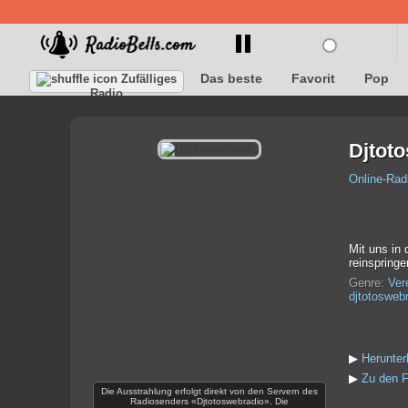
Das beste
Favorit
Pop
Zufälliges
Radio
Djtot
Online-Rad
Mit uns in
reinspring
Genre:
Ver
djtotosweb
▶
Herunter
▶
Zu den F
Die Ausstrahlung erfolgt direkt von den Servern des
Radiosenders «Djtotoswebradio». Die