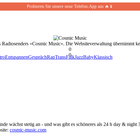
Probieren Sie unsere neue Telefon-App aus 🔥📱
des Radiosenders «Cosmic Music». Die Websiteverwaltung übernimmt kei
0
0
tro
Entspannen
Gespräch
Rap
Trans
Falk
Jazz
Baby
Klassisch
 wächst stetig an - und was gibt es schöneres als 24 h day & night 
ite:
cosmic-music.com