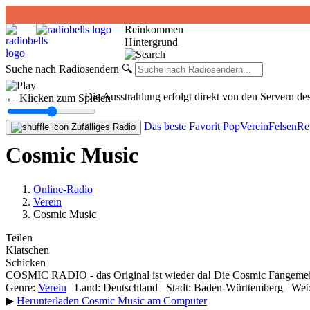
Reinkommen
Hintergrund
Suche nach Radiosendern
🔍
Die Ausstrahlung erfolgt direkt von den Servern 
← Klicken zum Spielen
Das beste
Favorit
Pop
Verein
Felsen
Re
Zufälliges Radio
Cosmic Music
Online-Radio
Verein
Cosmic Music
Teilen
Klatschen
Schicken
COSMIC RADIO - das Original ist wieder da! Die Cosmic Fangemeinde
Genre:
Verein
Land:
Deutschland
Stadt:
Baden-Württemberg
Webs
▶
Herunterladen Cosmic Music am Computer