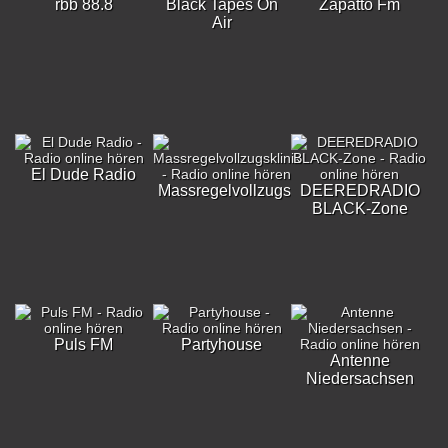
rbb 88.8
Black Tapes On
Zapatto Fm
Air
El Dude Radio
Massregelvollzugsklinik
DEEREDRADIO
BLACK-Zone
Puls FM
Partyhouse
Antenne
Niedersachsen