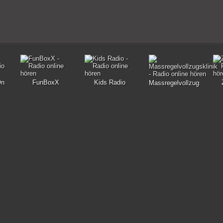
On
FunBoxX
Kids Radio
Massregelvollzugsklinik