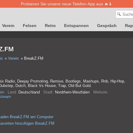
Probieren Sie unsere neue Telefon-App aus 🔥📱
🔍
Verein
Felsen
Retro
Entspannen
Gespräch
Rap
Z.FM
io
Verein
BreakZ.FM
ix Radio, Deejay Promoting, Remixe, Bootlegs, Mashups, Rnb, Hip-Hop,
Dubstep, Dutch, Black Vs House, Trap, Old But Gold.
ein
Land:
Deutschland
Stadt:
Nordrhein-Westfalen
Website:
stream
rladen BreakZ.FM am Computer
avoriten hinzufügen BreakZ.FM