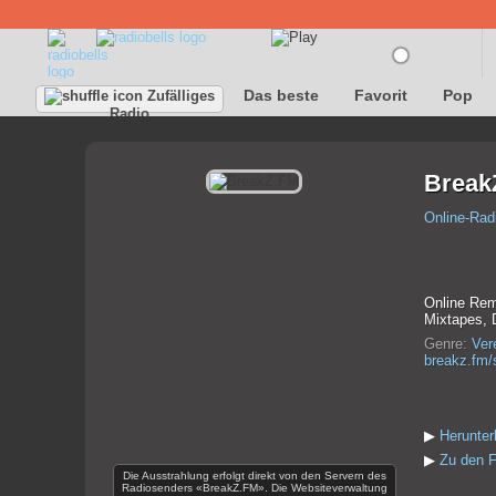
Das beste
Favorit
Pop
Zufälliges
Radio
Break
Online-Rad
Online Rem
Mixtapes, 
Genre:
Ver
breakz.fm/
▶
Herunte
▶
Zu den F
Die Ausstrahlung erfolgt direkt von den Servern des
Radiosenders «BreakZ.FM». Die Websiteverwaltung