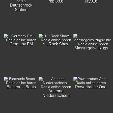
rbb 88.8
Jay016
Deutschrock
Station
Germany FM
Nu Rock Show
Massregelvollzugskli
Electronic Beats
Powertrance One
Antenne
Niedersachsen