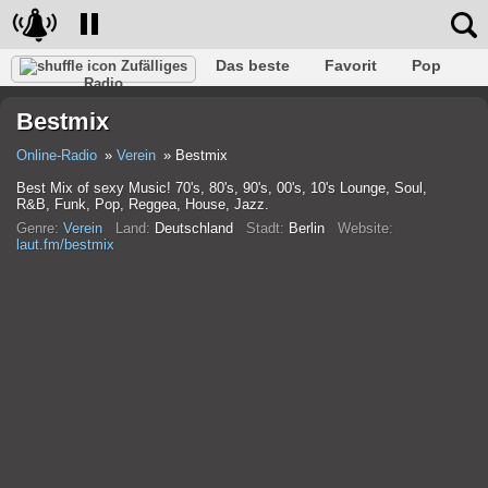
Das beste
Favorit
Pop
Zufälliges
Radio
Verein
Felsen
Retro
Entspannen
Gespräch
Bestmix
Rap
Trans
Falk
Jazz
Baby
Klassisch
Online-Radio
Verein
Bestmix
Best Mix of sexy Music! 70's, 80's, 90's, 00's, 10's Lounge, Soul,
R&B, Funk, Pop, Reggea, House, Jazz.
Genre:
Verein
Land:
Deutschland
Stadt:
Berlin
Website:
laut.fm/bestmix