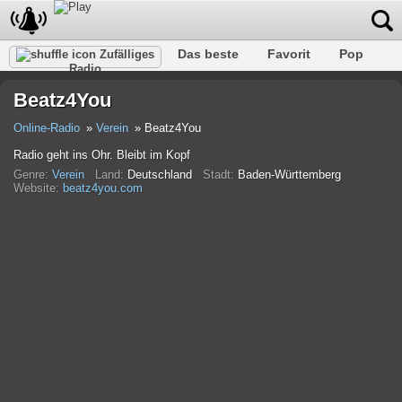
Das beste
Favorit
Pop
Zufälliges
Radio
Verein
Felsen
Retro
Entspannen
Gespräch
Beatz4You
Rap
Trans
Falk
Jazz
Baby
Klassisch
Online-Radio
Verein
Beatz4You
Radio geht ins Ohr. Bleibt im Kopf
Genre:
Verein
Land:
Deutschland
Stadt:
Baden-Württemberg
Website:
beatz4you.com