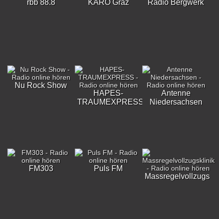
rbb 88.8
KARO Graz
Radio Bergwerk
Nu Rock Show
HAPES-
Antenne
TRAUMEXPRESS
Niedersachsen
FM303
Puls FM
Massregelvollzugskli