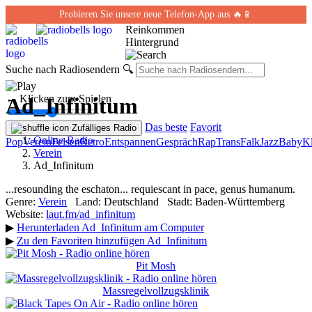
Probieren Sie unsere neue Telefon-App aus 🔥📱
Reinkommen
Hintergrund
Suche nach Radiosendern
🔍
← Klicken zum Spielen
Ad_Infinitum
Das beste
Favorit
Zufälliges Radio
Online-Radio
Pop
Verein
Felsen
Retro
Entspannen
Gespräch
Rap
Trans
Falk
Jazz
Baby
Kl
Verein
Ad_Infinitum
...resounding the eschaton... requiescant in pace, genus humanum.
Genre:
Verein
Land:
Deutschland
Stadt:
Baden-Württemberg
Website:
laut.fm/ad_infinitum
▶
Herunterladen Ad_Infinitum am Computer
▶
Zu den Favoriten hinzufügen Ad_Infinitum
Pit Mosh
Massregelvollzugsklinik