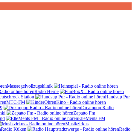
Massregelvollzugsklinik
Radio Herne
utschrock Station
Handsup Pur
MTC-FM
 9
Dreampop Radio
nki
Zapatto Fm
und
ElleMents FM
Musikzirkus
Radio Küken
Radio