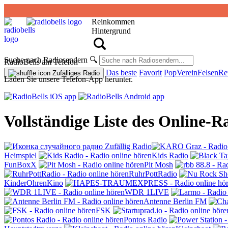
Reinkommen
Hintergrund
Suche nach Radiosendern
🔍
RadioBells am Telefon
Das beste
Favorit
Pop
Verein
Felsen
Re
Zufälliges Radio
Laden Sie unsere Telefon-App herunter.
Vollständige Liste des Online-R
Zufällig Radio
Heimspiel
Kids Radio
FunBoxX
Pit Mosh
RuhrPottRadio
KinderOhrenKino
WDR 1LIVE
Antenne Berlin FM
FSK
Pontos Radio