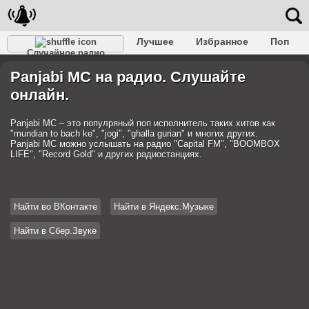
Лучшее
Избранное
Поп
Случайное радио
Клубное
Рок
Ретро
Шансон
Релакс
Panjabi MC на радио. Слушайте
Разговорное
Рэп
Транс
Дип-хаус
Фолк
онлайн.
Джаз
Детское
Классическое
Panjabi MC – это популряный поп исполнитель таких хитов как
"mundian to bach ke", "jogi", "ghalla gurian" и многих других.
Panjabi MC можно услышать на радио "Capital FM", "BOOMBOX
LIFE", "Record Gold" и других радиостанциях.
Найти во ВКонтакте
Найти в Яндекс.Музыке
Найти в Сбер.Звуке