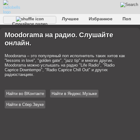
Лучшее
Избранное
Поп
Случайное радио
Клубное
Рок
Ретро
Шансон
Релакс
Moodorama на радио. Слушайте
Разговорное
Рэп
Транс
Дип-хаус
Фолк
онлайн.
Джаз
Детское
Классическое
Moodorama – это популряный поп исполнитель таких хитов как
"lessons in love", "golden gate", "jazz tip" и многих других.
Moodorama можно услышать на радио "Life Radio", "Radio
Caprice Downtempo", "Radio Caprice Chill Out" и других
радиостанциях.
Найти во ВКонтакте
Найти в Яндекс.Музыке
Найти в Сбер.Звуке