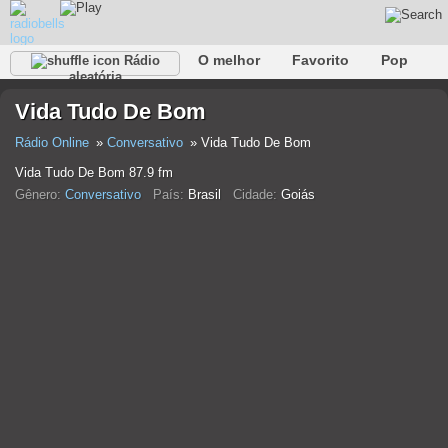
O melhor
Favorito
Pop
Rádio
aleatória
Clube
Rocha
Retro
relaxar
Conversativo
Vida Tudo De Bom
Rap
Falk
Jazz
Bebê
Clássico
Rádio Online
Conversativo
Vida Tudo De Bom
Vida Tudo De Bom 87.9 fm
Gênero:
Conversativo
País:
Brasil
Cidade:
Goiás