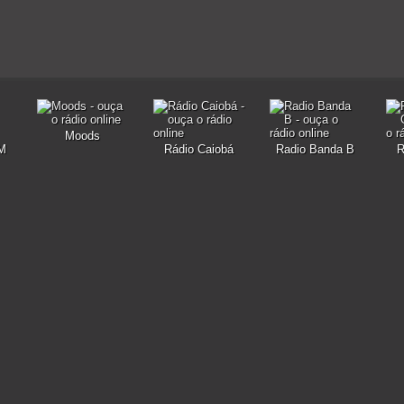
Moods
FM
Rádio Caiobá
Radio Banda B
R