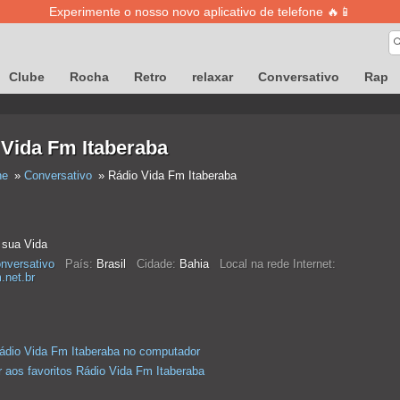
Experimente o nosso novo aplicativo de telefone 🔥📱
Clube
Rocha
Retro
relaxar
Conversativo
Rap
 Vida Fm Itaberaba
ne
Conversativo
Rádio Vida Fm Itaberaba
 sua Vida
nversativo
País:
Brasil
Cidade:
Bahia
Local na rede Internet:
.net.br
ádio Vida Fm Itaberaba no computador
r aos favoritos Rádio Vida Fm Itaberaba