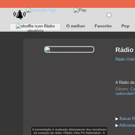
O melhor
Favorito
Pop
Rádio
aleatória
Rádio
Rádio Onli
A Rádio da
Gênero:
Co
radiovidafm
▶
Baixar R
▶
Adiciona
A transmissão é realizada diretamente dos servidores
da estação de rádio «Rádio Vida Fm Itaberaba». A